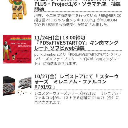
PLUS・Project1/6・ソラマチ店』抽選
開始
現在、不二家で抽選受付を行っている「BE@RBRICK
招き猫 ペコちゃん 金メッキ 1000％」がMEDICOM
TOY PLUS等でも抽選受付が開始されました。
11/24日(金) 13:00締切
『PDSxFIVESTARTOY』キン肉マング
レート ソフビweb抽選
punk drunkersより『PDSxFIVESTARTOY(パンクドラ
ンカーズ×ファイブスタートイ)のキン肉マングレー
ト』 が抽選販売されます。
10/27(金）レゴストアにて『 スターウ
ォーズ ミレニアム・ファルコン
#75192 』
レゴスターウォーズシリーズ[#75192 ミレニアム・
ファルコン]がレゴストア６店舗にて10/27（金）に
再発売されます。