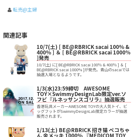
転売@主婦
関連記事
10/7(土) [ BE@RBRICK sacai 100％ &
400％ ] ＆ [ BE@RBRICK sacai 1000%
]発売
10/7(土) に[ BE@RBRICK sacai 100％ & 400％ ] ＆ [
BE@RBRICK sacai 1000% ]が発売。青山のsacaiでは
抽選入場となるようです。
1/3(水)23:59締切 AWESOME
TOY×SwimmyDesignLab限定ver.ソ
フビ『ルネッサンスゴリラ』抽選販売
香港玩具メーカーAWESOME TOYの大人気トイ、ビ
ッグフットがSwimmyDesignLab限定カラーが抽選
販売されます。
1/13(土) BE@RBRICK 招き猫 ペコちゃ
ん 金メッキ 1000％ 『MEDICOM TOY