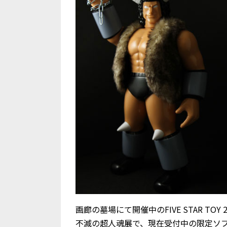
画廊の墓場にて開催中のFIVE STAR TOY 20TH
不滅の超人魂展で、現在受付中の限定ソフ