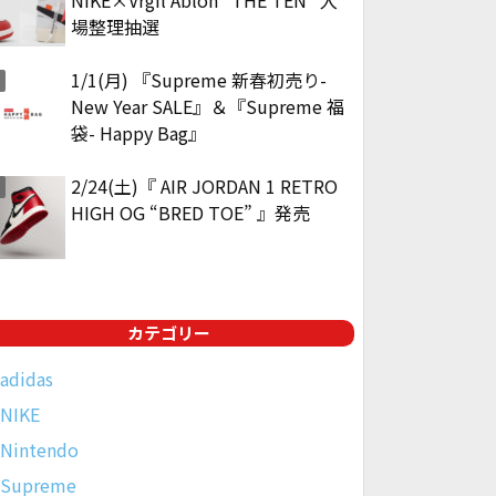
場整理抽選
1/1(月) 『Supreme 新春初売り-
New Year SALE』＆『Supreme 福
袋- Happy Bag』
2/24(土)『 AIR JORDAN 1 RETRO
HIGH OG “BRED TOE” 』発売
カテゴリー
adidas
NIKE
Nintendo
Supreme