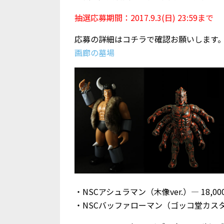
抽選応募期間：2017.9.3(日) 23:59まで
応募の詳細はコチラで確認お願いします
画廊の墓場
・NSCアシュラマン（木像ver.）— 18,0
・NSCバッファローマン（ゴッコ堂カスタム／