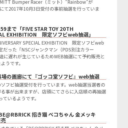
ITT Bumper Racer（ミット）”Rainbow”が
ーにて2017年10月3日受付の事前抽選を行っていま
9まで「FIVE STAR TOY 20TH
CIAL EXHIBITION 限定ソフビweb抽選」
ANNIVERSARY SPECIAL EXHIBITION 限定ソフビweb
定だった「NSCジャンクマン（PDS別注カラー
。製造に遅れが生じているためWEB抽選にて予約販売と
たようです。
締切 墓場の画廊にて『ゴッコ堂ソフビ』web抽選
ソフビ抽選受付を行っています。web抽選当選者の
得る事が出来ますが、店頭にてさらに入店順の再抽選
っているようです。
り 『BE@RBRICK 招き猫 ペコちゃん 金メッキ
販売