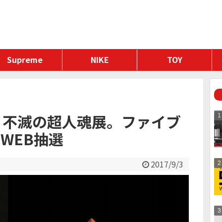
カ
Supreme
NIKE
TOY
締切】不滅の超人魂展。ファイブ
WEB抽選
2017/9/3