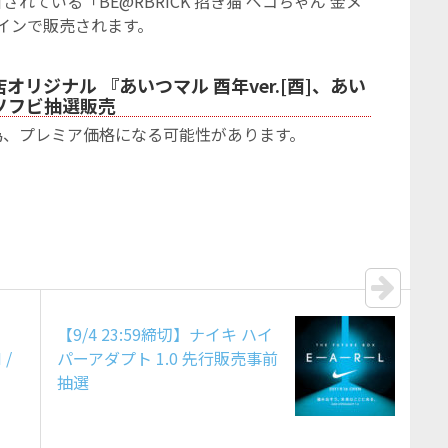
れている「BE@RBRICK 招き猫 ペコちゃん 金メ
ラインで販売されます。
貨店オリジナル 『あいつマル 酉年ver.[酉]、あい
]』ソフビ抽選販売
為、プレミア価格になる可能性があります。
【9/4 23:59締切】ナイキ ハイ
 /
パーアダプト 1.0 先行販売事前
抽選