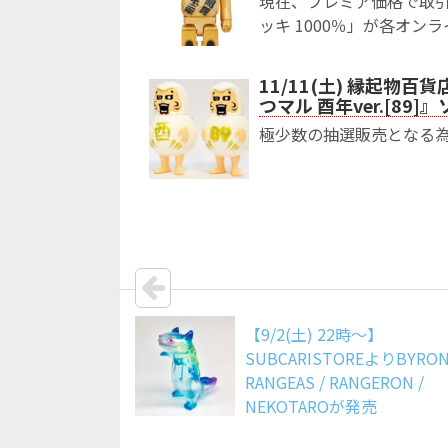
現在、プレミア価格で取引さ
ッキ 1000％」が各オン
11/11(土) 縁起物百
つマル 酉年ver.[89
極少数の抽選販売となる
【9/2(土) 22時～】
SUBCARISTOREよりBYRON
RANGEAS / RANGERON /
NEKOTAROが発売