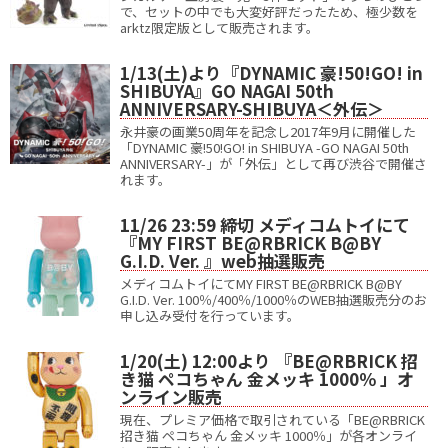
で、セットの中でも大変好評だったため、極少数を
arktz限定版として販売されます。
1/13(土)より『DYNAMIC 豪!50!GO! in
SHIBUYA』GO NAGAI 50th
ANNIVERSARY-SHIBUYA＜外伝＞
永井豪の画業50周年を記念し2017年9月に開催した
「DYNAMIC 豪!50!GO! in SHIBUYA -GO NAGAI 50th
ANNIVERSARY-」が「外伝」として再び渋谷で開催さ
れます。
11/26 23:59 締切 メディコムトイにて
『MY FIRST BE@RBRICK B@BY
G.I.D. Ver. 』web抽選販売
メディコムトイにてMY FIRST BE@RBRICK B@BY
G.I.D. Ver. 100％/400％/1000％のWEB抽選販売分のお
申し込み受付を行っています。
1/20(土) 12:00より 『BE@RBRICK 招
き猫 ペコちゃん 金メッキ 1000％ 」オ
ンライン販売
現在、プレミア価格で取引されている「BE@RBRICK
招き猫 ペコちゃん 金メッキ 1000％」が各オンライ