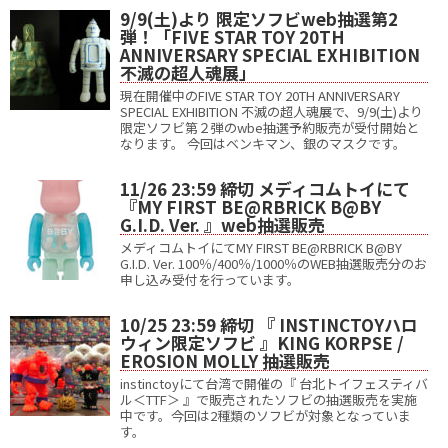
9/9(土)より 限定ソフビweb抽選第2
弾！「FIVE STAR TOY 20TH
ANNIVERSARY SPECIAL EXHIBITION
不滅の超人魂展」
現在開催中のFIVE STAR TOY 20TH ANNIVERSARY
SPECIAL EXHIBITION 不滅の超人魂展で、9/9(土)より
限定ソフビ第２弾のwbe抽選予約販売が受付開始と
なります。 今回はベンキマン、銀のマスクです。
11/26 23:59 締切 メディコムトイにて
『MY FIRST BE@RBRICK B@BY
G.I.D. Ver. 』web抽選販売
メディコムトイにてMY FIRST BE@RBRICK B@BY
G.I.D. Ver. 100％/400％/1000％のWEB抽選販売分のお
申し込み受付を行っています。
10/25 23:59 締切 『 INSTINCTOYハロ
ウィン限定ソフビ 』KING KORPSE /
EROSION MOLLY 抽選販売
instinctoyにて台湾で開催の『 台北トイフェスティバ
ル＜TTF＞ 』で販売されたソフビの抽選販売を実施
中です。今回は2種類のソフビが対象となっていま
す。