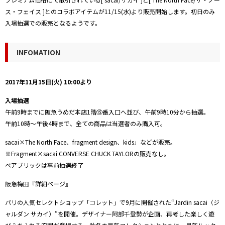
ス・フェイス ]とのコラボアイテムが11/15(水)より販売開始します。
初日のみ
入場抽選での販売となるようです。
INFOMATION
2017年11月15日(火) 10:00より
入場抽選
午前9時までに阪急うめだ本店1階⑮番入口へ並び、午前9時10分から抽選。
午前10時～午後4時まで、全ての商品は当選者のみ購入可。
sacai×The North Face、fragment design、kids」などが販売。
※Fragment×sacai CONVERSE CHUCK TAYLORの販売なし。
ベアブリックは事前抽選終了
阪急梅田『詳細ページ』
パリの人気セレクトショップ「コレット」で9月に開催された“Jardin sacai（ジ
ャルダン サカイ）”を開催。デザイナー阿部千登勢が企画、再考した楽しく遊