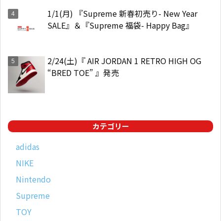
1/1(月) 『Supreme 新春初売り- New Year
SALE』＆『Supreme 福袋- Happy Bag』
2/24(土)『 AIR JORDAN 1 RETRO HIGH OG
“BRED TOE” 』発売
カテゴリー
adidas
NIKE
Nintendo
Supreme
TOY