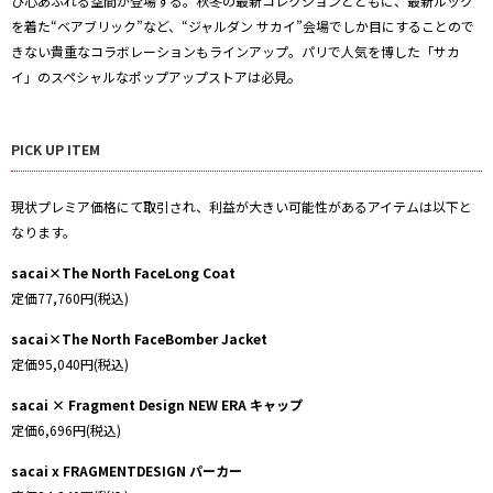
び心あふれる空間が登場する。秋冬の最新コレクションとともに、最新ルック
を着た“ベアブリック”など、“ジャルダン サカイ”会場でしか目にすることので
きない貴重なコラボレーションもラインアップ。パリで人気を博した「サカ
。
イ」のスペシャルなポップアップストアは必見
PICK UP ITEM
現状プレミア価格にて取引され、利益が大きい
可能性があるアイテムは以下と
なります。
sacai×The North FaceLong Coat
定価77,760円(税込)
sacai×The North FaceBomber Jacket
定価95,040円(税込)
sacai × Fragment Design NEW ERA キャップ
定価6,696円(税込)
sacai x FRAGMENTDESIGN パーカー