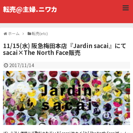
転売@主婦.ニワカ
ホーム
転売(etc)
11/15(水) 阪急梅田本店『Jardin sacai』にて
sacai×The North Face販売
2017/11/14
プレミアム価格にて取引されている[ sacai/サカイ ]と[ The North Face/ザ・ノー